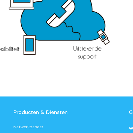
Producten & Diensten
G
Netwerkbeheer
W