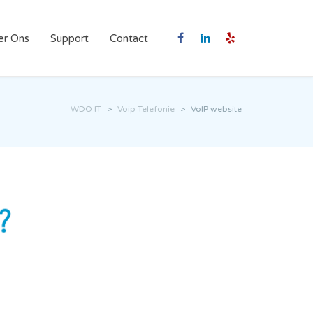
er Ons
Support
Contact
WDO IT
>
Voip Telefonie
>
VoIP website