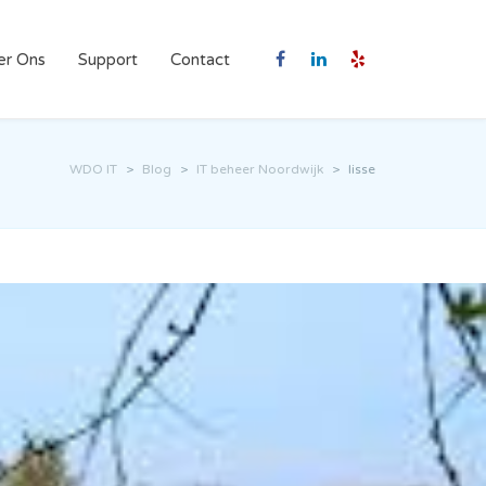
er Ons
Support
Contact
WDO IT
>
Blog
>
IT beheer Noordwijk
>
lisse