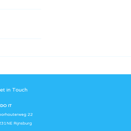
et in Touch
DO IT
oorhouterweg 22
231NE Rijnsburg