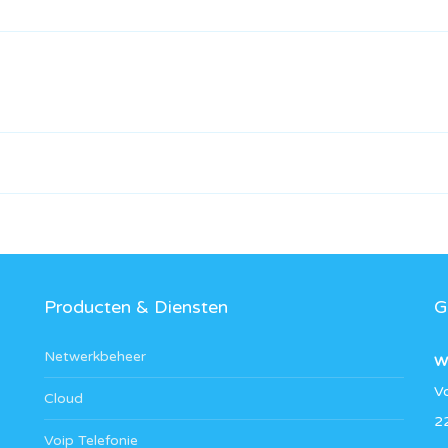
Producten & Diensten
G
Netwerkbeheer
W
V
Cloud
2
Voip Telefonie