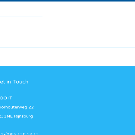
et in Touch
DO IT
oorhouterweg 22
231NE Rijnsburg
31-(0)85 130 12 13