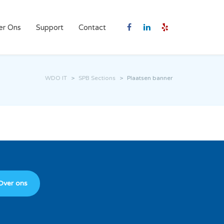
er Ons
Support
Contact
WDO IT
>
SPB Sections
>
Plaatsen banner
Over ons