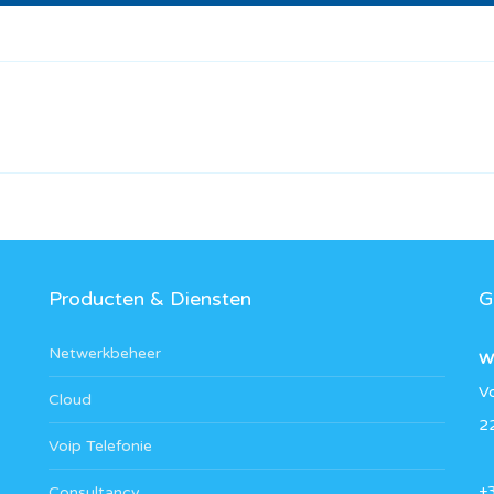
Producten & Diensten
G
Netwerkbeheer
W
V
Cloud
2
Voip Telefonie
+
Consultancy