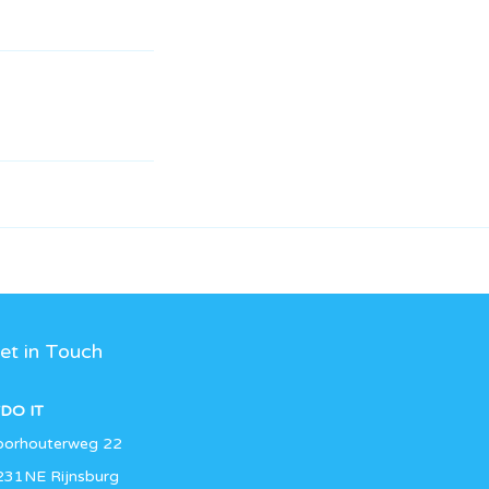
et in Touch
DO IT
oorhouterweg 22
231NE Rijnsburg