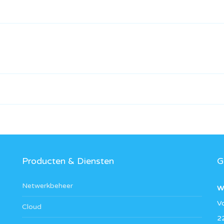
Producten & Diensten
G
Netwerkbeheer
W
V
Cloud
2