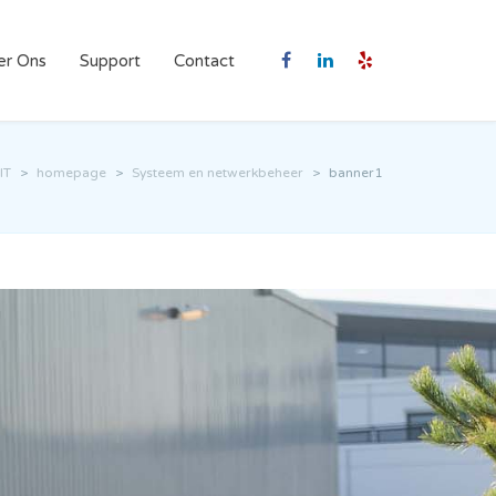
er Ons
Support
Contact
IT
>
homepage
>
Systeem en netwerkbeheer
>
banner1