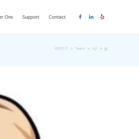
er Ons
Support
Contact
WDO IT
>
Team
>
Jij?
>
jij